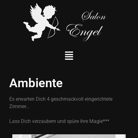
Ambiente
Es erwarten Dich 4 geschmackvoll eingerichtete
Zimmer…
Lass
Dich verzaubern und
spüre
ihre
Magie***