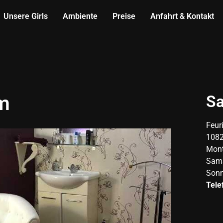
Unsere Girls
Ambiente
Preise
Anfahrt & Kontakt
om
Sa
Feuri
1082
Mont
Sams
Sonn
Tele